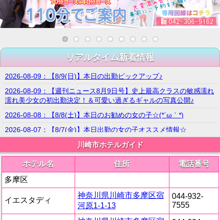
リアルタイム新着情報
2026-08-09：【8/9(日)】本日の出勤ピックアップ♪
2026-08-09：【週刊ニュース8月9日号】史上最高クラスの敏感濡れ
濡れ美少女の初出勤決定！＆可愛い過ぎるギャルの写真公開♪
2026-08-08：【8/8(土)】本日のお勧めの女の子☆(*´ω｀*)
2026-08-07：【8/7(金)】本日出勤の女の子オススメ情報☆
2026-08-06：【8/6(木)】本日の出勤ピックアップ♪必見です！
川崎市ホテルガイド
2026-08-05：【8/5(水)】本日のオススメ情報
ホテル名
住所
電話番号
2026-08-04：【8/4(火)】本日の出勤ガチオススメ!!見てください♡
多摩区
2026-08-03：【8/3(月)】本日激推し体験入店がありますよー♡
神奈川県川崎市多摩区宿
044-932-
イエスタディ
2026-08-02：【8/2(日)】本日出勤の女の子オススメ情報☆
7555
河原1-1-13
2026-08-02：【週刊ニュース8月2日号】史上最高に可愛い敏感美少