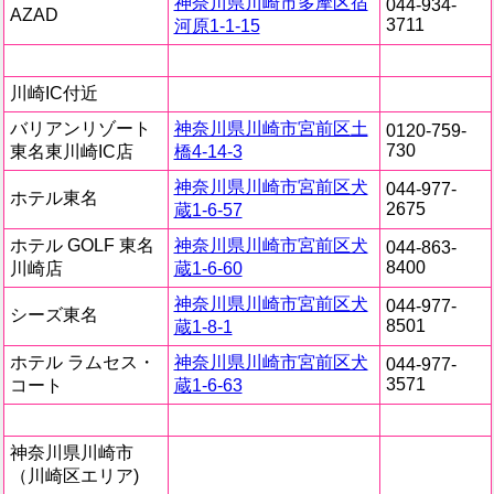
神奈川県川崎市多摩区宿
044-934-
AZAD
女『体験入店』＆SSS級の美人GAL入店しました♪
3711
河原1-1-15
川崎IC付近
バリアンリゾート
神奈川県川崎市宮前区土
0120-759-
730
東名東川崎IC店
橋4-14-3
神奈川県川崎市宮前区犬
044-977-
ホテル東名
2675
蔵1-6-57
ホテル GOLF 東名
神奈川県川崎市宮前区犬
044-863-
8400
川崎店
蔵1-6-60
神奈川県川崎市宮前区犬
044-977-
シーズ東名
8501
蔵1-8-1
ホテル ラムセス・
神奈川県川崎市宮前区犬
044-977-
3571
コート
蔵1-6-63
神奈川県川崎市
（川崎区エリア)